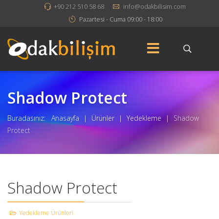
+90 212 510 58 68
info@odakbilisim.com
Pazartesi - Cuma 09:00 - 18:00
Shadow Protect
Buradasınız:
Anasayfa
|
Ürünler
|
Yedekleme
|
Shadow
Protect
Shadow Protect
Yedekleme Ürünleri