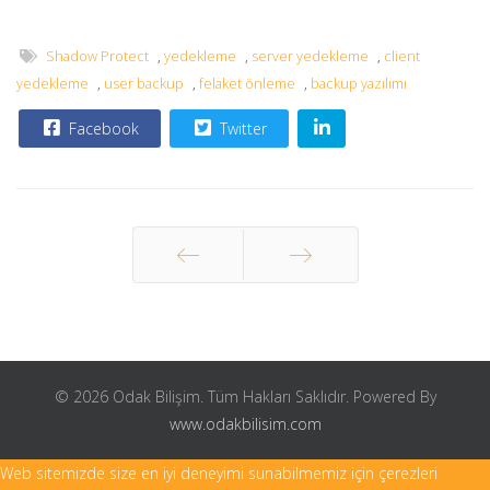
Shadow Protect
,
yedekleme
,
server yedekleme
,
client
yedekleme
,
user backup
,
felaket önleme
,
backup yazılımı
Facebook
Twitter
Önceki
Sonraki
© 2026 Odak Bilişim. Tüm Hakları Saklıdır. Powered By
www.odakbilisim.com
Web sitemizde size en iyi deneyimi sunabilmemiz için çerezleri