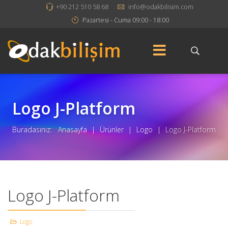
+90 212 510 58 68
info@odakbilisim.com
Pazartesi - Cuma 09:00 - 18:00
Logo J-Platform
Buradasınız:
Anasayfa
|
Ürünler
|
Logo
|
Logo J-Platform
Logo J-Platform
Logo