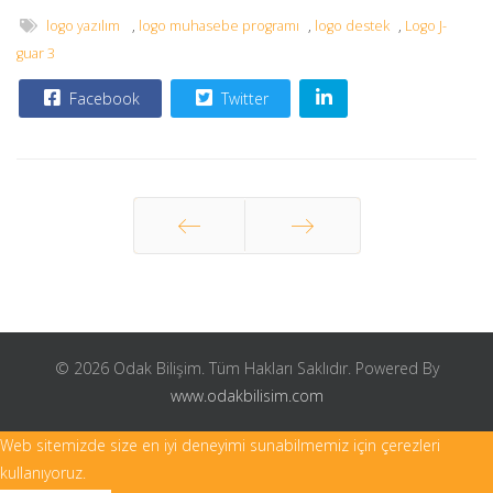
logo yazılım
,
logo muhasebe programı
,
logo destek
,
Logo J-
guar 3
Facebook
Twitter
Önceki
Sonraki
© 2026 Odak Bilişim. Tüm Hakları Saklıdır. Powered By
www.odakbilisim.com
Web sitemizde size en iyi deneyimi sunabilmemiz için çerezleri
kullanıyoruz.