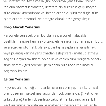
ve ücretsiz izin, fazla mesai gibi bordroya yansıtılmak istenen
izinlerin otomatik transferi, ücretsiz izin süresinin çalışılmayan
süre olarak kıdem/ihbar vb. hesaplardan düşürülmesi gibi tüm
işlemler tam otomatik ve entegre olarak hızla gerçekleşir.
Borç/Alacak Yönetimi
Personele verilecek olan borçlar ve personelin alacaklarını
özelliklerine göre tanımlayıp takip etme imkanı sunan j-guar, borç
ve alacakları otomatik olarak puantaj hesaplarına yansıtmayı,
veya puantaj kartına yansıtmadan eşleştirerek mahsup etmeyi
sağlar. Borçları taksitlere bölebilir ve verilen tüm borçlara öncelik
sırası vererek geri ödeme işlemlerinin bu sırada yapılmasını
sağlayabilirsiniz.
Eğitim Yönetimi
İK yöneticileri için eğitim planlamalarını etkin yapmak kurumsal
bilgi düzeyinin yükselmesi açısından çok önemlidir. Şirket içi ve
şirket dışı eğitimleri düzenleyip takip etme, katılımcılar ile ilgili
kayıtları tutma, raporlama ve maliyetleri hesaplamak j-guar ile