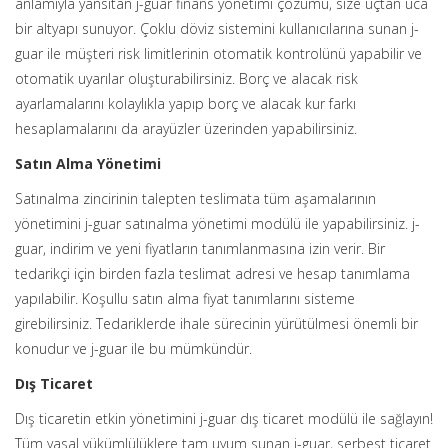
anlamıyla yansıtan j-guar finans yönetimi çözümü, size uçtan uca
bir altyapı sunuyor. Çoklu döviz sistemini kullanıcılarına sunan j-
guar ile müşteri risk limitlerinin otomatik kontrolünü yapabilir ve
otomatik uyarılar oluşturabilirsiniz. Borç ve alacak risk
ayarlamalarını kolaylıkla yapıp borç ve alacak kur farkı
hesaplamalarını da arayüzler üzerinden yapabilirsiniz.
Satın Alma Yönetimi
Satınalma zincirinin talepten teslimata tüm aşamalarının
yönetimini j-guar satınalma yönetimi modülü ile yapabilirsiniz. j-
guar, indirim ve yeni fiyatların tanımlanmasına izin verir. Bir
tedarikçi için birden fazla teslimat adresi ve hesap tanımlama
yapılabilir. Koşullu satın alma fiyat tanımlarını sisteme
girebilirsiniz. Tedariklerde ihale sürecinin yürütülmesi önemli bir
konudur ve j-guar ile bu mümkündür.
Dış Ticaret
Dış ticaretin etkin yönetimini j-guar dış ticaret modülü ile sağlayın!
Tüm yasal yükümlülüklere tam uyum sunan j-guar, serbest ticaret