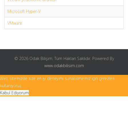
Microsoft Hyper-V
VMware
© 2026 Odak Bilişim. Tüm Hakları Saklıdır. Powered By
www.odakbilisim.com
Web sitemizde size en iyi deneyimi sunabilmemiz için çerezleri
kullanıyoruz.
Kabul Ediyorum