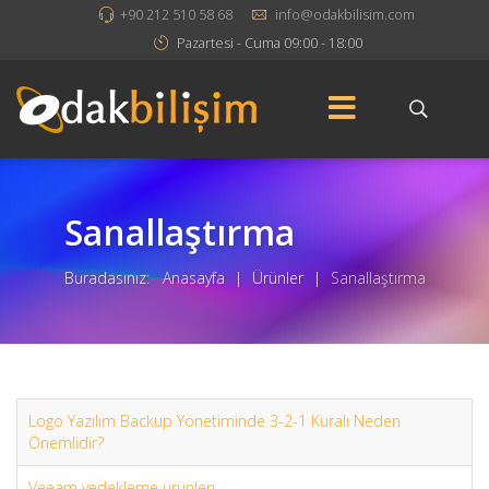
+90 212 510 58 68
info@odakbilisim.com
Pazartesi - Cuma 09:00 - 18:00
Sanallaştırma
Buradasınız:
Anasayfa
|
Ürünler
|
Sanallaştırma
Logo Yazılım Backup Yönetiminde 3-2-1 Kuralı Neden
Önemlidir?
Veeam yedekleme ürünleri