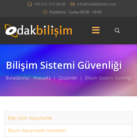
+90 212 510 58 68
info@odakbilisim.com
Pazartesi - Cuma 09:00 - 18:00
Bilişim Sistemi Güvenliği
Buradasınız:
Anasayfa
|
Çözümler
|
Bilişim Sistemi Güvenliği
Bilgi İşlem danışmanlık
Bilişim danışmanlık hizmetleri