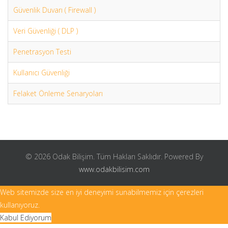
Güvenlik Duvarı ( Firewall )
Veri Güvenliği ( DLP )
Penetrasyon Testi
Kullanıcı Güvenliği
Felaket Önleme Senaryoları
© 2026 Odak Bilişim. Tüm Hakları Saklıdır. Powered By
www.odakbilisim.com
Web sitemizde size en iyi deneyimi sunabilmemiz için çerezleri
kullanıyoruz.
Kabul Ediyorum