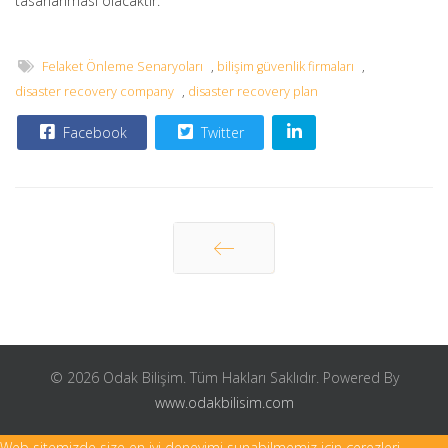
tasarlanması olacaktır.
Felaket Önleme Senaryoları
,
bilişim güvenlik firmaları
,
disaster recovery company
,
disaster recovery plan
Facebook
Twitter
Önceki
© 2026 Odak Bilişim. Tüm Hakları Saklıdır. Powered By
www.odakbilisim.com
Web sitemizde size en iyi deneyimi sunabilmemiz için çerezleri