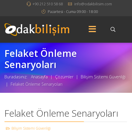
+90 212 510 58 68
info@odakbilisim.com
Pazartesi - Cuma 09:00 - 18:00
Felaket Önleme
Senaryoları
Buradasınız:
Anasayfa
|
Çözümler
|
Bilişim Sistemi Güvenliği
|
Felaket Önleme Senaryoları
Felaket Önleme Senaryoları
Bilişim Sistemi Güvenliği