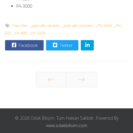
PA-3000
Palo Alto
,
palo-alto destek
,
palo-alto ürünleri
,
PA-3000
,
PA-
220
,
PA-800
,
PA-5200
Facebook
Twitter
Önceki
Sonraki
© 2026 Odak Bilişim. Tüm Hakları Saklıdır. Powered By
www.odakbilisim.com