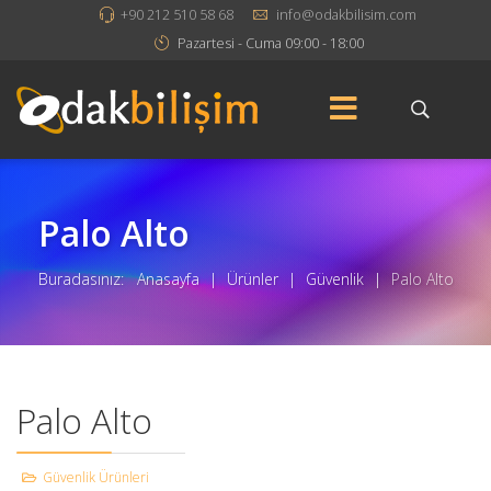
+90 212 510 58 68
info@odakbilisim.com
Pazartesi - Cuma 09:00 - 18:00
Palo Alto
Buradasınız:
Anasayfa
|
Ürünler
|
Güvenlik
|
Palo Alto
Palo Alto
Güvenlik Ürünleri