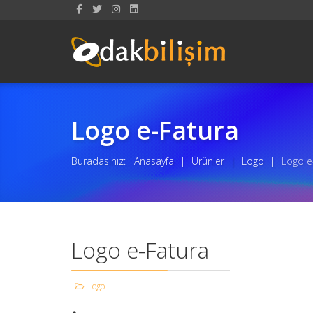
Logo e-Fatura
Buradasınız:
Anasayfa
|
Ürünler
|
Logo
|
Logo e
Logo e-Fatura
Logo