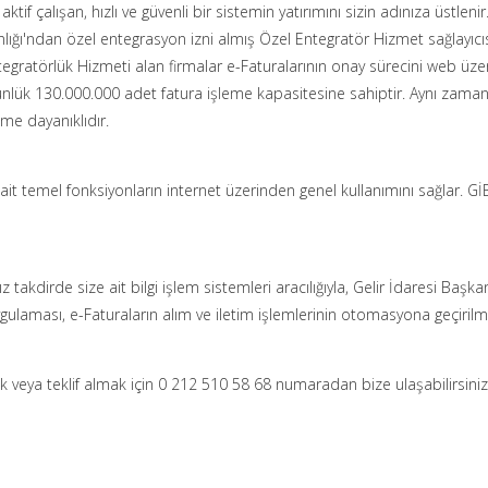
f çalışan, hızlı ve güvenli bir sistemin yatırımını sizin adınıza üstleni
kanlığı'ndan özel entegrasyon izni almış Özel Entegratör Hizmet sağlayıcıs
tegratörlük Hizmeti alan firmalar e-Faturalarının onay sürecini web üz
ünlük 130.000.000 adet fatura işleme kapasitesine sahiptir. Aynı zaman
me dayanıklıdır.
 temel fonksiyonların internet üzerinden genel kullanımını sağlar. GİB
takdirde size ait bilgi işlem sistemleri aracılığıyla, Gelir İdaresi Başk
ulaması, e-Faturaların alım ve iletim işlemlerinin otomasyona geçirilmes
k veya teklif almak için 0 212 510 58 68 numaradan bize ulaşabilirsiniz