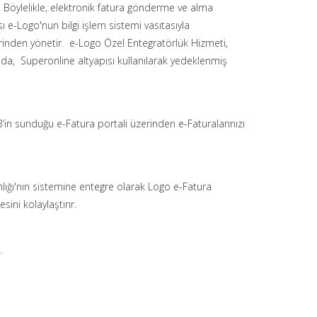
r. Böylelikle, elektronik fatura gönderme ve alma
ı e-Logo'nun bilgi işlem sistemi vasıtasıyla
erinden yönetir. e-Logo Özel Entegratörlük Hizmeti,
da, Superonline altyapısı kullanılarak yedeklenmiş
’in sunduğu e-Fatura portali üzerinden e-Faturalarınızı
anlığı'nın sistemine entegre olarak Logo e-Fatura
ini kolaylaştırır.
.