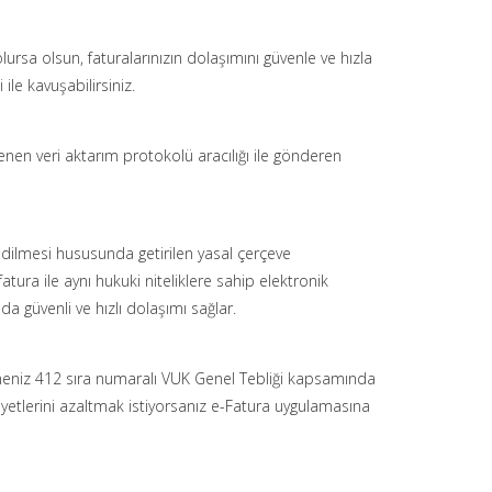
lursa olsun, faturalarınızın dolaşımını güvenle ve hızla
le kavuşabilirsiniz.
enen veri aktarım protokolü aracılığı ile gönderen
edilmesi hususunda getirilen yasal çerçeve
atura ile aynı hukuki niteliklere sahip elektronik
da güvenli ve hızlı dolaşımı sağlar.
tmeniz 412 sıra numaralı VUK Genel Tebliği kapsamında
iyetlerini azaltmak istiyorsanız e-Fatura uygulamasına