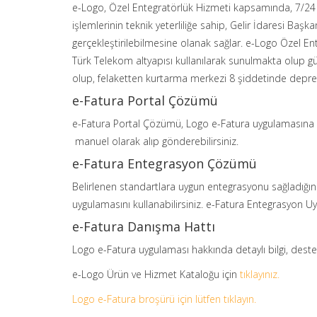
e-Logo, Özel Entegratörlük Hizmeti kapsamında, 7/24 akti
işlemlerinin teknik yeterliliğe sahip, Gelir İdaresi Baş
gerçekleştirilebilmesine olanak sağlar. e-Logo Özel En
Türk Telekom altyapısı kullanılarak sunulmakta olup g
olup, felaketten kurtarma merkezi 8 şiddetinde depre
e-Fatura Portal Çözümü
e-Fatura Portal Çözümü, Logo e-Fatura uygulamasına ait
manuel olarak alıp gönderebilirsiniz.
e-Fatura Entegrasyon Çözümü
Belirlenen standartlara uygun entegrasyonu sağladığınız 
uygulamasını kullanabilirsiniz. e-Fatura Entegrasyon Uyg
e-Fatura Danışma Hattı
Logo e-Fatura uygulaması hakkında detaylı bilgi, deste
e-Logo Ürün ve Hizmet Kataloğu için
tıklayınız.
Logo e-Fatura broşürü için lütfen tıklayın.