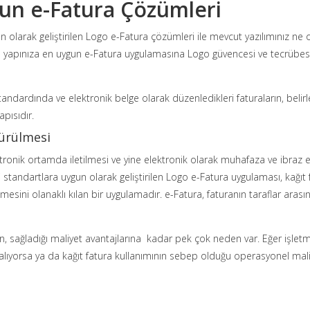
gun e-Fatura Çözümleri
un olarak geliştirilen Logo e-Fatura çözümleri ile mevcut yazılımınız ne o
me yapınıza en uygun e-Fatura uygulamasına Logo güvencesi ve tecrübesi i
ndardında ve elektronik belge olarak düzenledikleri faturaların, belirl
apısıdır.
türülmesi
tronik ortamda iletilmesi ve yine elektronik olarak muhafaza ve ibraz 
i standartlara uygun olarak geliştirilen Logo e-Fatura uygulaması, kağıt f
mesini olanaklı kılan bir uygulamadır. e-Fatura, faturanın taraflar arasın
n, sağladığı maliyet avantajlarına kadar pek çok neden var. Eğer işle
 alıyorsa ya da kağıt fatura kullanımının sebep olduğu operasyonel mal