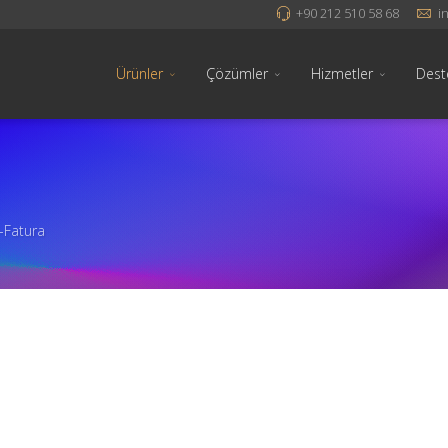
+90 212 510 58 68
i
Ürünler
Çözümler
Hizmetler
Dest
-Fatura