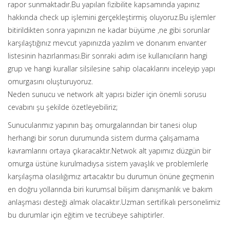
rapor sunmaktadır.Bu yapılan fizibilite kapsamında yapınız
hakkında check up işlemini gerçekleştirmiş oluyoruz.Bu işlemler
bitirildikten sonra yapınızın ne kadar büyüme ,ne gibi sorunlar
karşılaştığınız mevcut yapınızda yazılım ve donanım envanter
listesinin hazırlanması.Bir sonraki adım ise kullanıcıların hangi
grup ve hangi kurallar silsilesine sahip olacaklarını inceleyip yapı
omurgasını oluşturuyoruz.
Neden sunucu ve network alt yapısı bizler için önemli sorusu
cevabını şu şekilde özetleyebiliriz;
Sunucularımız yapının baş omurgalarından bir tanesi olup
herhangi bir sorun durumunda sistem durma çalışamama
kavramlarını ortaya çıkaracaktır.Netwok alt yapımız düzgün bir
omurga üstüne kurulmadıysa sistem yavaşlık ve problemlerle
karşılaşma olasılığımız artacaktır bu durumun önüne geçmenin
en doğru yollarında biri kurumsal bilişim danışmanlık ve bakım
anlaşması desteği almak olacaktır.Uzman sertifikalı personelimiz
bu durumlar için eğitim ve tecrübeye sahiptirler.