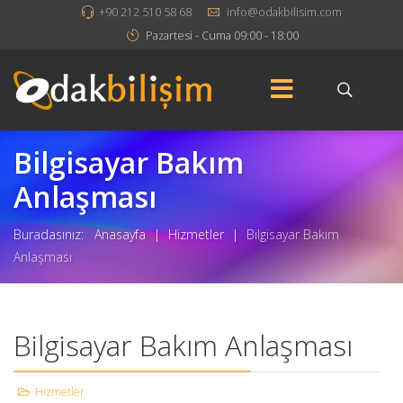
+90 212 510 58 68
info@odakbilisim.com
Pazartesi - Cuma 09:00 - 18:00
Bilgisayar Bakım
Anlaşması
Buradasınız:
Anasayfa
|
Hizmetler
|
Bilgisayar Bakım
Anlaşması
Bilgisayar Bakım Anlaşması
Hizmetler