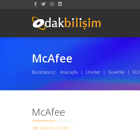
McAfee
Buradasınız:
Anasayfa
|
Ürünler
|
Güvenlik
|
McA
McAfee
Güvenlik Ürünleri