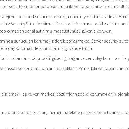
nter securtiy suite for databse ürünü ile veritabanlarınızı koruma altın
tratejilerinde cloud sunucular oldukça önemli yer tutmaktadırlar. Bu ür
lirsiniz.Security Suite for Virtual Desktop Infrastructure: Masaüstü sa
bep olmadan sanallaştırılmış masaüstünüzü güvenle koruyun.
ında sunucuları korumak giderek zorlaşmakta. Server security suite
 zero day koruması ile sunucularınızı güvende tutun.
e bulut ortamlarında proaktif güvenliği sağlar ve zero day koruması ile 
ve hassas veriler veritabanların da saklanır. Ağınızdaki veritabanlarını o
t algılamayı , ağ ve veri merkezi çözümlerinizde ki korumayı anlık olarak
a oranla tehditlere karşı hemen harekete geçerek, tehditlerin sızmasını