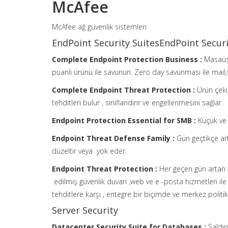
McAfee
McAfee ağ güvenlik sistemleri
EndPoint Security SuitesEndPoint Securi
Complete Endpoint Protection Business :
Masaüst
puanlı ürünü ile savunun. Zero day savunması ile mail,w
Complete Endpoint Threat Protection :
Ürün çeki
tehditleri bulur , sınıflandırır ve engellenmesini sağlar.
Endpoint Protection Essential for SMB :
Küçük ve 
Endpoint Threat Defense Family :
Gün geçtikçe art
düzeltir veya yok eder.
Endpoint Threat Protection :
Her geçen gün artan te
edilmiş güvenlik duvarı ,web ve e -posta hizmetleri i
tehditlere karşı , entegre bir biçimde ve merkez politi
Server Security
Datacenter Security Suite for Databases :
Saldır