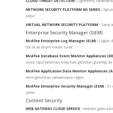
CLOUD THREAT DETECTION :
Öğrenilmiş saldırılarda
NETWORK SECURITY PLATFORM NS SERIES :
Ağınız
çalışır.
VIRTUAL NETWORK SECURITY PLATFORM :
Sanal a
Enterprise Security Manager (SIEM)
McAfee Enterprise Log Manager (ELM) :
Logları d
tek tık ile erişim imkanı sunar.
McAfee Database Event Monitor Appliances (DE
ürünü raporlarlamayı kolay hale getirirken güvenliği de a
McAfee Application Data Monitor Appliances (
derin görüntüyü yakalamanızı sağlar.
McAfee Enterprise Security Manager (ESM) :
En 
çeker.
Content Security
WEB GATEWAY CLOUD SERVICE :
webden gelen karmaş