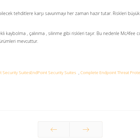
cek tehditlere karşı savunmayı her zaman hazır tutar. Riskleri büyük 
ekli kaybolma , çalınma , silinme gibi riskleri taşır. Bu nedenle McAfee
sürümleri mevcuttur.
 Security SuitesEndPoint Security Suites
,
Complete Endpoint Threat Prote