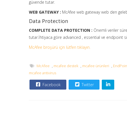
güvende tutar.
WEB GATEWAY :
McAfee web gateway web den gelebile
Data Protection
COMPLETE DATA PROTECTION :
Önemli veriler sür
tutar.İhtiyaca göre advanced , essential ve endpoint 
McAfee broşürü için lütfen tıklayın.
McAfee
,
mcafee destek
,
mcafee ürünleri
,
EndPoint
mcafee antivirus
Facebook
Twitter