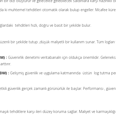
n bir dizi oluşturur ve gelecekte gelebilecek saldırılara karşı hazırlıklı 
da ki muhtemel tehditleri otomatik olarak bulup engeller. Mcafee kürese
ğlardaki tehditleri hızlı, doğru ve basit bir şekilde bulur.
üzenli bir şekilde tutup ,düşük maliyetli bir kullanım sunar. Tüm logları t
M) :
Güvenirlik denetimi veritabanalrı için oldukça önemlidir. Gelene
rttırır.
ADM) :
Gelişmiş güvenlik ve uygulama katmanında üstün log tutma perfor
etkili güvenlik gerçek zamanlı görünürlük ile başlar. Performansı , güvenilirl
ık tehditlere karşı ileri düzey koruma sağlar. Maliyet ve karmaşıklığı a