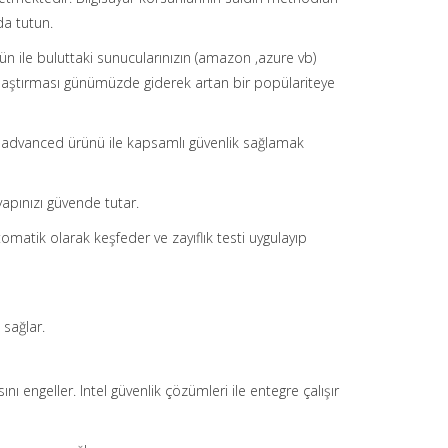
da tutun.
ün ile buluttaki sunucularınızın (amazon ,azure vb)
nallaştırması günümüzde giderek artan bir popülariteye
 advanced ürünü ile kapsamlı güvenlik sağlamak
yapınızı güvende tutar.
tomatik olarak keşfeder ve zayıflık testi uygulayıp
 sağlar.
 engeller. Intel güvenlik çözümleri ile entegre çalışır