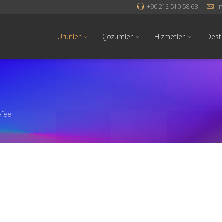
+90 212 510 58 68
i
Ürünler
Çözümler
Hizmetler
Dest
fee