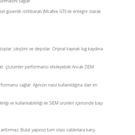
olunmasını sağlar.
l güvenlik istihbaratı (Mcafee GTI) ile entegre olarak
oplar ,sıkıştırır ve depolar. Orijinal kaynak log kaydına
ksel çözümler performansı etkileyebilir.Ancak DEM
mansı sağlar. Ağınızın nasıl kullanıldığına dair en
iği ve kullanılabilirliği ile SIEM ürünleri içerisinde başı
rttırmaz. Bulut yapınızı tüm olası saldırılara karşı