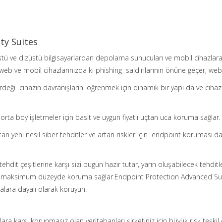
ty Suites
ü ve dizüstü bilgisayarlardan depolama sunucuları ve mobil cihazlara
eb ve mobil cihazlarınızda ki phishing saldırılarının önüne geçer, web t
rdeği cihazın davranışlarını öğrenmek için dinamik bir yapı da ve cihaz 
orta boy işletmeler için basit ve uygun fiyatlı uçtan uca koruma sağlar. Ak
an yeni nesil siber tehditler ve artan riskler için endpoint koruması.dav
hdit çeşitlerine karşı sizi bugün hazır tutar, yarın oluşabilecek tehditl
le maksimum düzeyde koruma sağlar.Endpoint Protection Advanced Suite
kalara dayalı olarak koruyun.
ılara karşı korunmasız olan veritabanları şirketiniz için büyük risk teşki