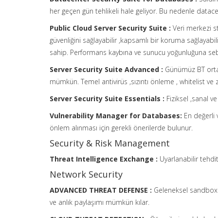
her geçen gün tehlikeli hale geliyor. Bu nedenle datace
Public Cloud Server Security Suite :
Veri merkezi s
güvenliğini sağlayabilir ,kapsamlı bir koruma sağlayabi
sahip. Performans kaybına ve sunucu yoğunluğuna se
Server Security Suite Advanced :
Günümüz BT ortam
mümkün. Temel antivirüs ,sızıntı önleme , whitelist ve
Server Security Suite Essentials :
Fiziksel ,sanal v
Vulnerability Manager for Databases:
En değerli 
önlem alınması için gerekli önerilerde bulunur.
Security & Risk Management
Threat Intelligence Exchange :
Uyarlanabilir tehdi
Network Security
ADVANCED THREAT DEFENSE :
Geleneksel sandboxlar
ve anlık paylaşımı mümkün kılar.