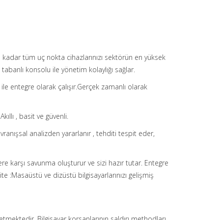
 kadar tüm uç nokta cihazlarınızı sektörün en yüksek
abanlı konsolu ile yönetim kolaylığı sağlar.
ile entegre olarak çalışır.Gerçek zamanlı olarak
ıllı , basit ve güvenli.
ranışsal analizden yararlanır , tehditi tespit eder,
ere karşı savunma oluşturur ve sizi hazır tutar. Entegre
 :Masaüstü ve dizüstü bilgisayarlarınızı gelişmiş
l etmektedir. Bilgisayar korsanlarının saldırı methodları