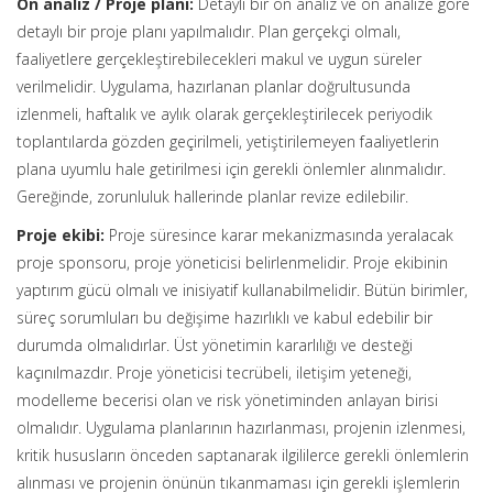
Ön analiz / Proje planı:
Detaylı bir ön analiz ve ön analize göre
detaylı bir proje planı yapılmalıdır. Plan gerçekçi olmalı,
faaliyetlere gerçekleştirebilecekleri makul ve uygun süreler
verilmelidir. Uygulama, hazırlanan planlar doğrultusunda
izlenmeli, haftalık ve aylık olarak gerçekleştirilecek periyodik
toplantılarda gözden geçirilmeli, yetiştirilemeyen faaliyetlerin
plana uyumlu hale getirilmesi için gerekli önlemler alınmalıdır.
Gereğinde, zorunluluk hallerinde planlar revize edilebilir.
Proje ekibi:
Proje süresince karar mekanizmasında yeralacak
proje sponsoru, proje yöneticisi belirlenmelidir. Proje ekibinin
yaptırım gücü olmalı ve inisiyatif kullanabilmelidir. Bütün birimler,
süreç sorumluları bu değişime hazırlıklı ve kabul edebilir bir
durumda olmalıdırlar. Üst yönetimin kararlılığı ve desteği
kaçınılmazdır. Proje yöneticisi tecrübeli, iletişim yeteneği,
modelleme becerisi olan ve risk yönetiminden anlayan birisi
olmalıdır. Uygulama planlarının hazırlanması, projenin izlenmesi,
kritik hususların önceden saptanarak ilgililerce gerekli önlemlerin
alınması ve projenin önünün tıkanmaması için gerekli işlemlerin