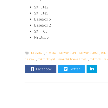
SXT Lite2
SXT Lite5
BaseBox 5
BaseBox 2
SXT HG5
NetBox 5
Mikrotik
,
hEX lite
,
RB2011iL-IN
,
RB2011iL-RM
,
RB20
destek
,
mikrotik fiyat
,
mikrotik firewall fiyat
,
mikrotik uzak
Facebook
Twitter