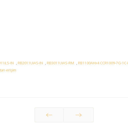
11iLS-IN
,
RB2011UiAS-IN
,
RB3011UiAS-RM
,
RB1100AHx4 CCR1009-7G-1C-
tan erişim