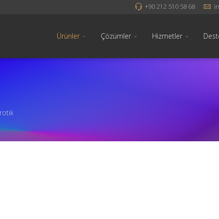
+90 212 510 58 68
i
Ürünler
Çözümler
Hizmetler
Dest
rotik