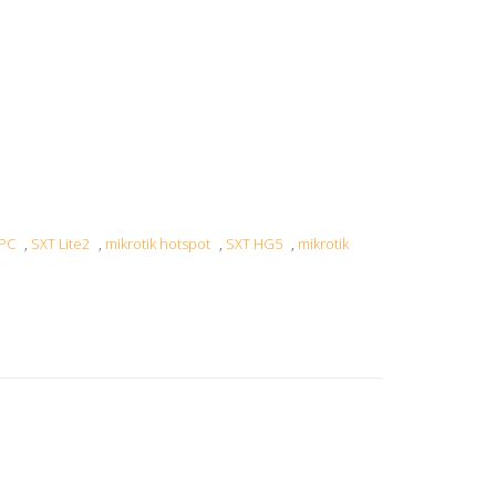
PC
,
SXT Lite2
,
mikrotik hotspot
,
SXT HG5
,
mikrotik