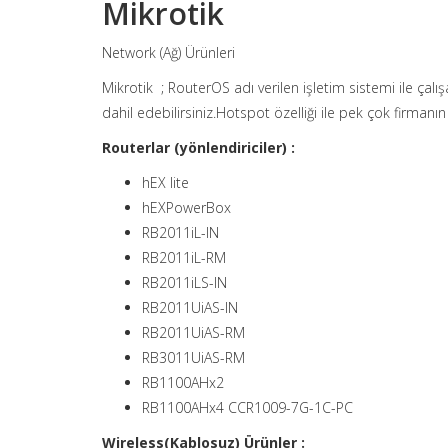
Mikrotik
Network (Ağ) Ürünleri
Mikrotik ; RouterOS adı verilen işletim sistemi ile çalış
dahil edebilirsiniz.Hotspot özelliği ile pek çok firmanın 
Routerlar (yönlendiriciler) :
hEX lite
hEXPowerBox
RB2011iL-IN
RB2011iL-RM
RB2011iLS-IN
RB2011UiAS-IN
RB2011UiAS-RM
RB3011UiAS-RM
RB1100AHx2
RB1100AHx4 CCR1009-7G-1C-PC
Wireless(Kablosuz) Ürünler :