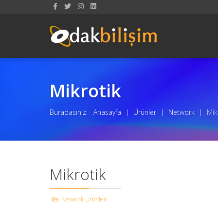
Mikrotik
Buradasınız:
Anasayfa
|
Ürünler
|
Network
|
Mik
Mikrotik
Network Ürünleri