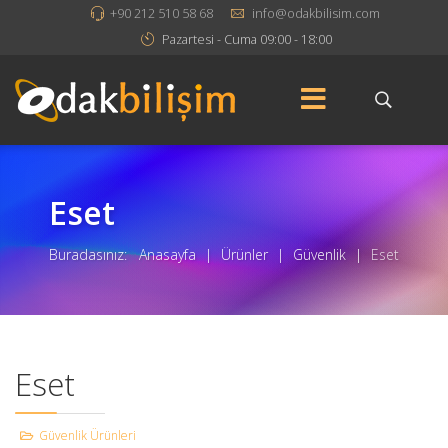
+90 212 510 58 68
info@odakbilisim.com
Pazartesi - Cuma 09:00 - 18:00
Eset
Buradasınız:
Anasayfa
|
Ürünler
|
Güvenlik
|
Eset
Eset
Güvenlik Ürünleri