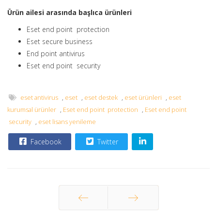
Ürün ailesi arasında başlıca ürünleri
Eset end point protection
Eset secure business
End point antivirus
Eset end point security
eset antivirus
,
eset
,
eset destek
,
eset ürünleri
,
eset
kurumsal ürünler
,
Eset end point protection
,
Eset end point
security
,
eset lisans yenileme
Facebook
Twitter