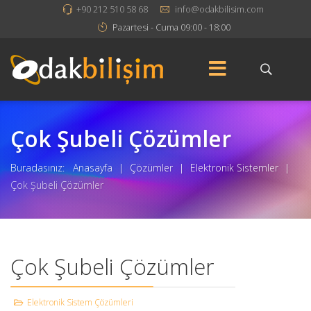
+90 212 510 58 68
info@odakbilisim.com
Pazartesi - Cuma 09:00 - 18:00
Çok Şubeli Çözümler
Buradasınız:
Anasayfa
|
Çözümler
|
Elektronik Sistemler
|
Çok Şubeli Çözümler
Çok Şubeli Çözümler
Elektronik Sistem Çözümleri