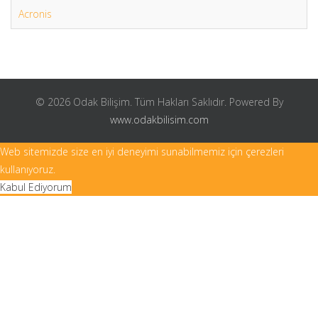
Acronis
© 2026 Odak Bilişim. Tüm Hakları Saklıdır. Powered By
www.odakbilisim.com
Web sitemizde size en iyi deneyimi sunabilmemiz için çerezleri
kullanıyoruz.
Kabul Ediyorum