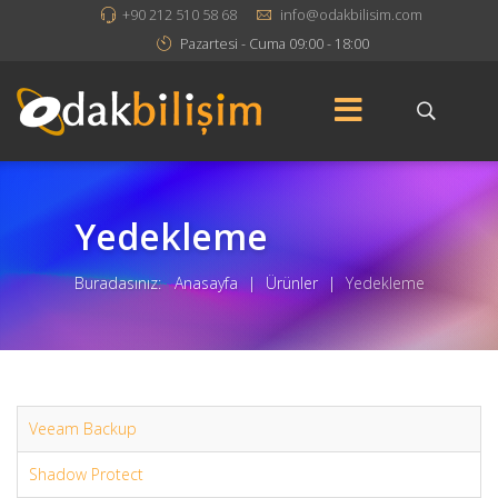
+90 212 510 58 68
info@odakbilisim.com
Pazartesi - Cuma 09:00 - 18:00
Yedekleme
Buradasınız:
Anasayfa
|
Ürünler
|
Yedekleme
Veeam Backup
Shadow Protect